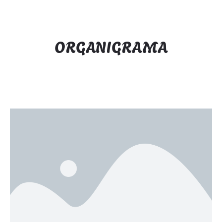
ORGANIGRAMA
Lorem fistrum por la gloria de mi madre esse jarl aliqua
llevame al sircoo. De la pradera ullamco qué dise usteer
está la cosa muy malar.