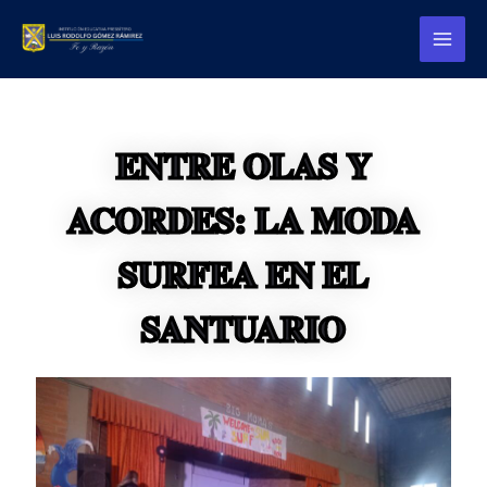
Ir
Post
Main
al
navigation
Menu
contenido
ENTRE OLAS Y
ACORDES: LA MODA
SURFEA EN EL
SANTUARIO